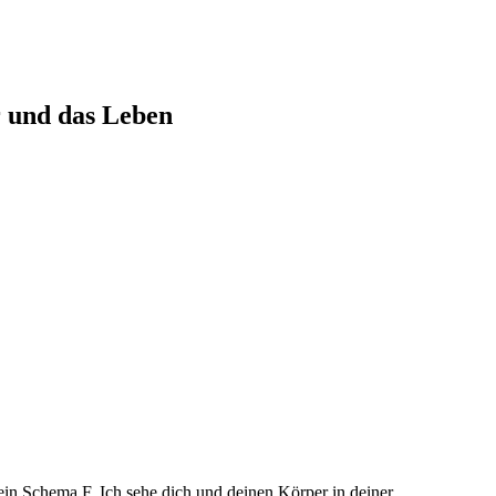
r und das Leben
 kein Schema F. Ich sehe dich und deinen Körper in deiner