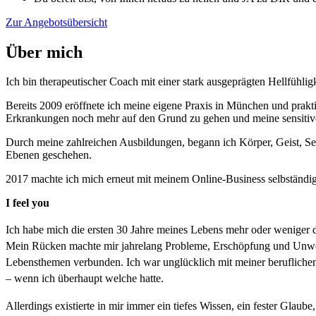
Zur Angebotsübersicht
Über mich
Ich bin therapeutischer Coach mit einer stark ausgeprägten Hellfühligk
Bereits 2009 eröffnete ich meine eigene Praxis in München und praktiz
Erkrankungen noch mehr auf den Grund zu gehen und meine sensitiv
Durch meine zahlreichen Ausbildungen, begann ich Körper, Geist, See
Ebenen geschehen.
2017 machte ich mich erneut mit meinem Online-Business selbständig u
I feel you
Ich habe mich die ersten 30 Jahre meines Lebens mehr oder weniger d
Mein R
ü
cken machte mir jahrelang Probleme, Ersch
ö
pfung und Unwo
Lebensthemen verbunden. Ich war unglücklich mit meiner beruflichen
– wenn ich überhaupt welche hatte.
Allerdings existierte in mir immer ein tiefes Wissen, ein fester Glaub