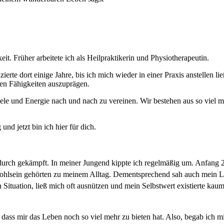
eit. Früher arbeitete ich als Heilpraktikerin und Physiotherapeutin.
ierte dort einige Jahre, bis ich mich wieder in einer Praxis anstellen 
en Fähigkeiten auszuprägen.
le und Energie nach und nach zu vereinen. Wir bestehen aus so viel m
nd jetzt bin ich hier für dich.
urch gekämpft. In meiner Jungend kippte ich regelmäßig um. Anfang 20 l
hlsein geh
ö
rten zu meinem Alltag. Dementsprechend sah auch mein L
 Situation, ließ mich oft ausnützen und mein Selbstwert existierte 
e, dass mir das Leben noch so viel mehr zu bieten hat.
Also, begab ich m