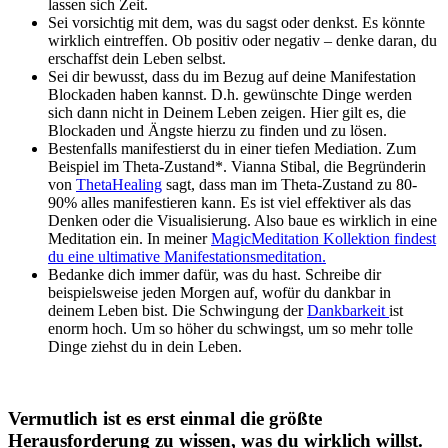
lassen sich Zeit.
Sei vorsichtig mit dem, was du sagst oder denkst. Es könnte
wirklich eintreffen. Ob positiv oder negativ – denke daran, du
erschaffst dein Leben selbst.
Sei dir bewusst, dass du im Bezug auf deine Manifestation
Blockaden haben kannst. D.h. gewünschte Dinge werden
sich dann nicht in Deinem Leben zeigen. Hier gilt es, die
Blockaden und Ängste hierzu zu finden und zu lösen.
Bestenfalls manifestierst du in einer tiefen Mediation. Zum
Beispiel im Theta-Zustand*. Vianna Stibal, die Begründerin
von
ThetaHealing
sagt, dass man im Theta-Zustand zu 80-
90% alles manifestieren kann. Es ist viel effektiver als das
Denken oder die Visualisierung. Also baue es wirklich in eine
Meditation ein. In meiner
MagicMeditation Kollektion findest
du eine ultimative Manifestationsmeditation.
Bedanke dich immer dafür, was du hast. Schreibe dir
beispielsweise jeden Morgen auf, wofür du dankbar in
deinem Leben bist. Die Schwingung der
Dankbarkeit
ist
enorm hoch. Um so höher du schwingst, um so mehr tolle
Dinge ziehst du in dein Leben.
Vermutlich ist es erst einmal die größte
Herausforderung zu wissen, was du wirklich willst.