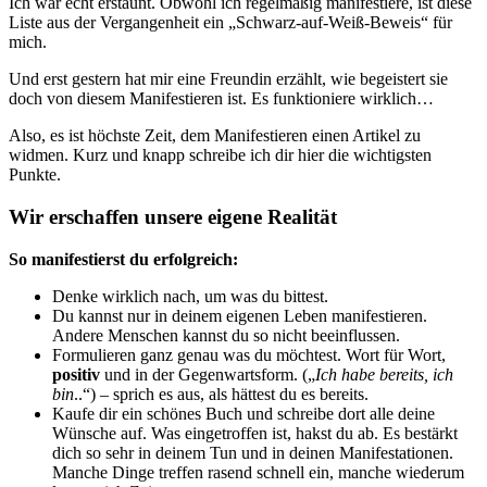
Ich war echt erstaunt. Obwohl ich regelmäßig manifestiere, ist diese
Liste aus der Vergangenheit ein „Schwarz-auf-Weiß-Beweis“ für
mich.
Und erst gestern hat mir eine Freundin erzählt, wie begeistert sie
doch von diesem Manifestieren ist. Es funktioniere wirklich…
Also, es ist höchste Zeit, dem Manifestieren einen Artikel zu
widmen. Kurz und knapp schreibe ich dir hier die wichtigsten
Punkte.
Wir erschaffen unsere eigene Realität
So manifestierst du erfolgreich:
Denke wirklich nach, um was du bittest.
Du kannst nur in deinem eigenen Leben manifestieren.
Andere Menschen kannst du so nicht beeinflussen.
Formulieren ganz genau was du möchtest. Wort für Wort,
positiv
und in der Gegenwartsform. („
Ich habe bereits, ich
bin
..“) – sprich es aus, als hättest du es bereits.
Kaufe dir ein schönes Buch und schreibe dort alle deine
Wünsche auf. Was eingetroffen ist, hakst du ab. Es bestärkt
dich so sehr in deinem Tun und in deinen Manifestationen.
Manche Dinge treffen rasend schnell ein, manche wiederum