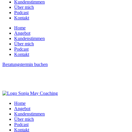
Kundenstimmen
Zum
Über mich
Inhalt
Podcast
wechseln
Kontakt
Home
Angebot
Kundenstimmen
Über mich
Podcast
Kontakt
Beratungstermin buchen
Home
Angebot
Kundenstimmen
Über mich
Podcast
Kontakt