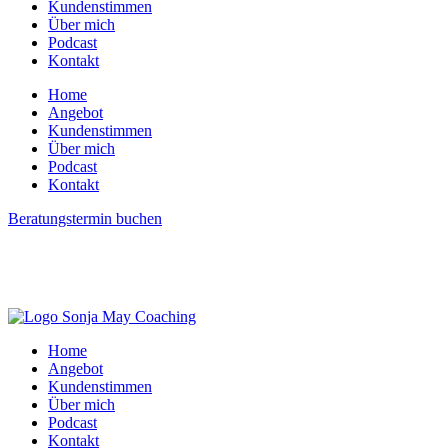
Kundenstimmen
Zum
Über mich
Inhalt
Podcast
wechseln
Kontakt
Home
Angebot
Kundenstimmen
Über mich
Podcast
Kontakt
Beratungstermin buchen
Home
Angebot
Kundenstimmen
Über mich
Podcast
Kontakt